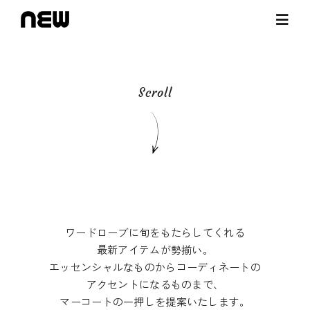
Skip
Toggl
to
Navig
content
ONLINE STORE
Scroll
SHOP LIST
ワードローブに旬をもたらしてくれる
最新アイテムが勢揃い。
エッセンシャルなものからコーディネートの
アクセントになるものまで、
マーコートの一押しを提案いたします。