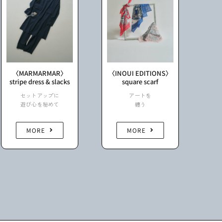
〈MARMARMAR〉
〈
INOUI EDITIONS
〉
stripe dress & slacks
square scarf
セットアップに
アートを
遊び心を秘めて
纏う
MORE
MORE