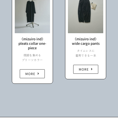
〈mizuiro ind〉
〈mizuiro ind〉
pleats collar one-
wide cargo pants
piece
タイムレスに
視線を集める
着用できる一本
プリーツカラー
MORE
MORE