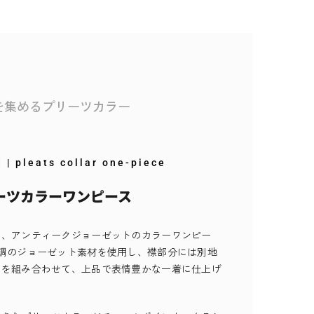
を集めるプリーツカラー
d
| pleats collar one-piece
ーツカラーワンピース
な、アンティークジョーゼットのカラーワンピー
調のジョーゼット素材を使用し、襟部分には別地
トを組み合わせて、上品で表情豊かな一着に仕上げ