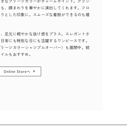
大きなプリーツカラーがチャームポイント。クラシ
らも、顔まわりを華やかに演出してくれます。フロ
きりとした印象に。スムーズな着脱ができるのも嬉
れ、足元に軽やかな抜け感をプラス。エレガントさ
、日常にも特別な日にも活躍するワンピースです。
5／プリーツカラーシャツプルオーバー〉も展開中。統
タイルもおすすめ。
Online Storeへ