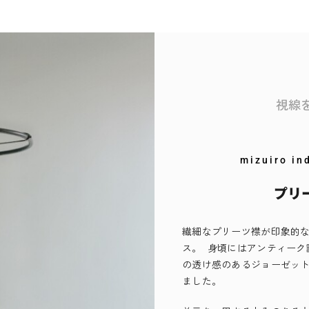
視線
mizuiro in
プリ
繊細なプリーツ襟が印象的
ス。 身頃にはアンティーク
の透け感のあるジョーゼッ
ました。